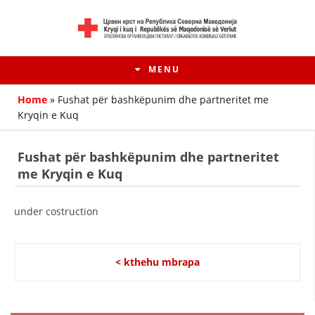
MENU
Home
»
Fushat për bashkëpunim dhe partneritet me
Kryqin e Kuq
Fushat për bashkëpunim dhe partneritet
me Kryqin e Kuq
under costruction
< kthehu mbrapa
HISTORIA E LËVIZJES
HISTORIA E KRYQIT TË KUQ