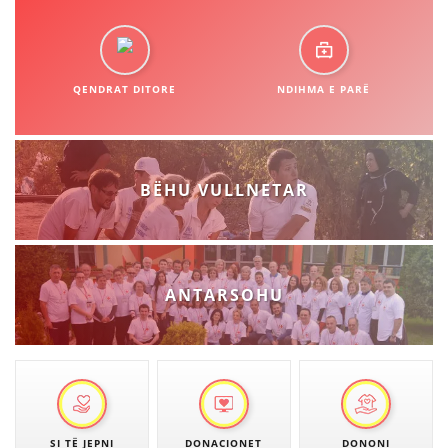
STRUKTURA E ORGANIZATËS
KONTAKT INFORMACIONE
QENDRAT DITORE
NDIHMA E PARË
LIGJI I KRYQIT TË KUQ
STATUTI I KRYQIT TË KUQ
BËHU VULLNETAR
ORGANIZIMI DHE ZHVILLIMI
ANTARSOHU
BORDI DREJTUES
KUVENDI
NIVELI I STRUKTURËS ORGANIZATIVE
DISEMINIMI
SI TË JEPNI
DONACIONET
DONONI