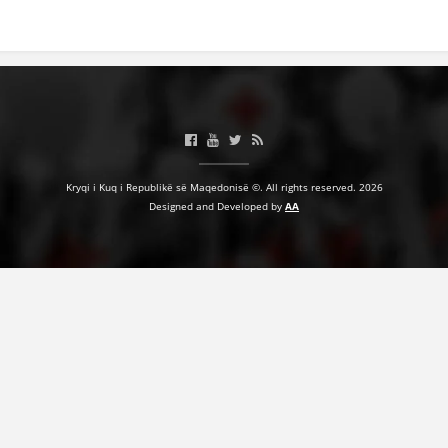
BASHKËPUNIM NDËRKOMBËTAR
MARRËVESHJE
PROJEKTE
SHËRBIMI PËR KËRKIM
VEPRIMTARI SHËNDETËSORE PREVENTIVE
Kryqi i Kuq i Republikë së Maqedonisë ©. All rights reserved. 2026
Designed and Developed by
AA
NDIHMA E PARË
DHURIMI I GJAKUT
MENAXHIM ME VULLNETARË
KUSH JEMI NE
VEPRIMTARI