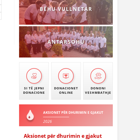
BËHU VULLNETAR
ANTARSOHU
SI TË JEPNI
DONACIONET
DONONI
DONACIONE
ONLINE
VESHMBATHJE
AKSIONET PËR DHURIMIN E GJAKUT
2026
Aksionet për dhurimin e gjakut