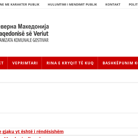
NE ME KARAKTER PUBLIK
HULUMTIMI I MENDIMIT PUBLIK
KONTAKT
POLIT
ET
VEPRIMTARI
RINA E KRYQIT TË KUQ
BASHKËPUNIM K
HISTORIA E LËVIZJES
HISTORIA E KRYQIT TË KUQ
 gjaku yt është i rëndësishëm