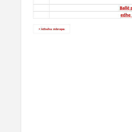
Ballë
edhe 
< kthehu mbrapa