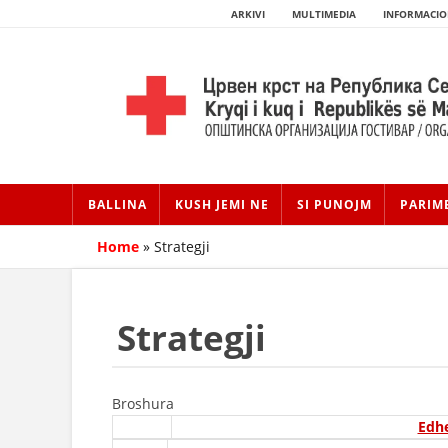
ARKIVI
MULTIMEDIA
INFORMACIO
BALLINA
KUSH JEMI NE
SI PUNOJM
PARIM
Home
»
Strategji
Strategji
Broshura
Edhe