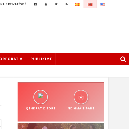
IKA E PRIVATËSISË
ORPORATIV
PUBLIKIME
QENDRAT DITORE
NDIHMA E PARË