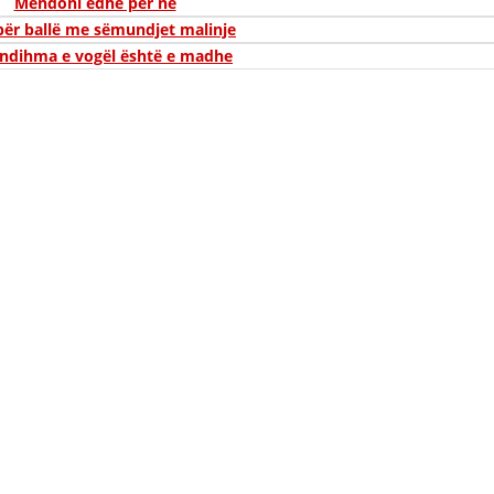
Mendoni edhe për ne
STRUKTURA E ORGANIZATËS
 për ballë me sëmundjet malinje
KONTAKT INFORMACIONE
ndihma e vogël është e madhe
LIGJI I KRYQIT TË KUQ
STATUTI I KRYQIT TË KUQ
ORGANIZIMI DHE ZHVILLIMI
BORDI DREJTUES
KUVENDI
NIVELI I STRUKTURËS ORGANIZATIVE
DISEMINIMI