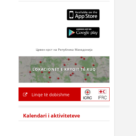
Црвен крст на Република Македонија
LOKACIONET E KRYQIT TË KUQ
Linqe të dobishme
Kalendari i aktiviteteve