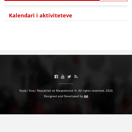
BASHKËPUNIM NDËRKOMBËTAR
Kalendari i aktiviteteve
MARRËVESHJE
PROJEKTE
SHËRBIMI PËR KËRKIM
VEPRIMTARI SHËNDETËSORE PREVENTIVE
NDIHMA E PARË
DHURIMI I GJAKUT
MENAXHIM ME VULLNETARË
Kryqi i Kuq i Republikë së Maqedonisë ©. All rights reserved. 2026
Designed and Developed by
AA
KUSH JEMI NE
VEPRIMTARI