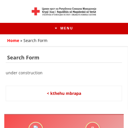
MENU
Home
»
Search Form
Search Form
under construction
< kthehu mbrapa
HISTORIA E LËVIZJES
HISTORIA E KRYQIT TË KUQ