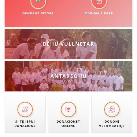
STRUKTURA E ORGANIZATËS
QENDRAT DITORE
KONTAKT INFORMACIONE
NDIHMA E PARË
LIGJI I KRYQIT TË KUQ
BËHU VULLNETAR
STATUTI I KRYQIT TË KUQ
ANTARSOHU
ORGANIZIMI DHE ZHVILLIMI
BORDI DREJTUES
KUVENDI
SI TË JEPNI
DONACIONET
DONONI
NIVELI I STRUKTURËS ORGANIZATIVE
DONACIONE
ONLINE
VESHMBATHJE
DISEMINIMI