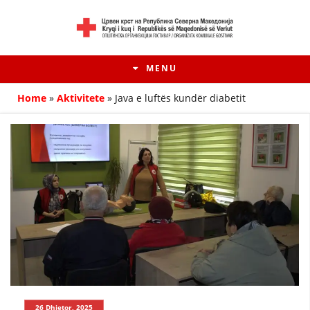
MENU
Home
»
Aktivitete
»
Java e luftës kundër diabetit
HISTORIA E LËVIZJES
HISTORIA E KRYQIT TË KUQ
26 Dhjetor, 2025