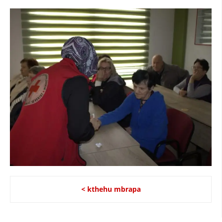
DREJTA NDERKOMBETARE HUMANITARE
PROMOVIMI I VLERAVE HUMANE
PËRDORIMIN DHE MBROJTJEN E STEMËS
SOCIALO-HUMANITARE
SI TË JEPNI DONACIONE
PËRGATITSHMËRI DHE VEPRIM GJATË KATASTROFAVE
EKIPE PËRGJIGJE DISASTER
STACIONIN E UJIT SHPËTIMIT – VODNO
EOK E CK
PROJEKTE
< kthehu mbrapa
MARRDHËNJE ME PUBLIKUN
HULUMTIMI I OPINIONIT PUBLIK