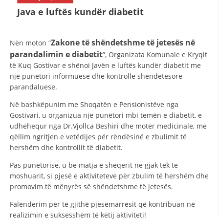
STRUKTURA E ORGANIZATËS
Java e luftës kundër diabetit
KONTAKT INFORMACIONE
Zakone të shëndetshme të jetesës në
Nën moton “
parandalimin e diabetit
”, Organizata Komunale e Kryqit
LIGJI I KRYQIT TË KUQ
të Kuq Gostivar e shënoi Javën e luftës kundër diabetit me
një punëtori informuese dhe kontrolle shëndetësore
STATUTI I KRYQIT TË KUQ
parandaluese.
Në bashkëpunim me Shoqatën e Pensionistëve nga
Gostivari, u organizua një punëtori mbi temën e diabetit, e
udhëhequr nga Dr.Vjollca Beshiri dhe motër medicinale, me
qëllim ngritjen e vetëdijes për rëndësinë e zbulimit të
ORGANIZIMI DHE ZHVILLIMI
hershëm dhe kontrollit të diabetit.
BORDI DREJTUES
Pas punëtorisë, u bë matja e sheqerit në gjak tek të
moshuarit, si pjesë e aktiviteteve për zbulim të hershëm dhe
KUVENDI
promovim të mënyrës së shëndetshme të jetesës.
NIVELI I STRUKTURËS ORGANIZATIVE
Falënderim për të gjithë pjesëmarrësit që kontribuan në
DISEMINIMI
realizimin e suksesshëm të këtij aktiviteti!