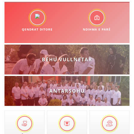
BASHKËPUNIM NDËRKOMBËTAR
MARRËVESHJE
QENDRAT DITORE
NDIHMA E PARË
PROJEKTE
SHËRBIMI PËR KËRKIM
VEPRIMTARI SHËNDETËSORE PREVENTIVE
BËHU VULLNETAR
NDIHMA E PARË
DHURIMI I GJAKUT
MENAXHIM ME VULLNETARË
ANTARSOHU
KUSH JEMI NE
VEPRIMTARI