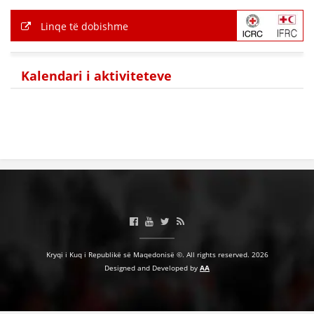
Linqe të dobishme
Kalendari i aktiviteteve
Kryqi i Kuq i Republikë së Maqedonisë ©. All rights reserved. 2026
Designed and Developed by
AA