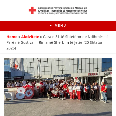
MENU
Home
»
Aktivitete
»
Gara e 31-të Shtetërore e Ndihmës së
Parë në Gostivar – Rinia në Shërbim të Jetës (20 Shtator
2025)
HISTORIA E LËVIZJES
HISTORIA E KRYQIT TË KUQ