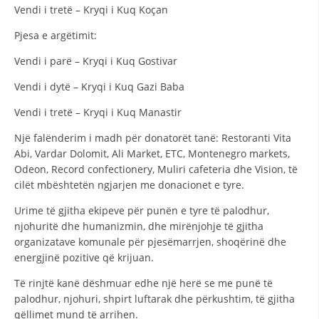
Vendi i tretë – Kryqi i Kuq Koçan
Pjesa e argëtimit:
Vendi i parë – Kryqi i Kuq Gostivar
DORACAKË
Vendi i dytë – Kryqi i Kuq Gazi Baba
STRATEGJI
Vendi i tretë – Kryqi i Kuq Manastir
MATERIAL EDUKATIVO INFORMATIV
Një falënderim i madh për donatorët tanë: Restoranti Vita
BROCHURES
Abi, Vardar Dolomit, Ali Market, ETC, Montenegro markets,
Odeon, Record confectionery, Muliri cafeteria dhe Vision, të
PRESENTATIONS
cilët mbështetën ngjarjen me donacionet e tyre.
Urime të gjitha ekipeve për punën e tyre të palodhur,
njohuritë dhe humanizmin, dhe mirënjohje të gjitha
organizatave komunale për pjesëmarrjen, shoqërinë dhe
energjinë pozitive që krijuan.
Të rinjtë kanë dëshmuar edhe një herë se me punë të
palodhur, njohuri, shpirt luftarak dhe përkushtim, të gjitha
qëllimet mund të arrihen.