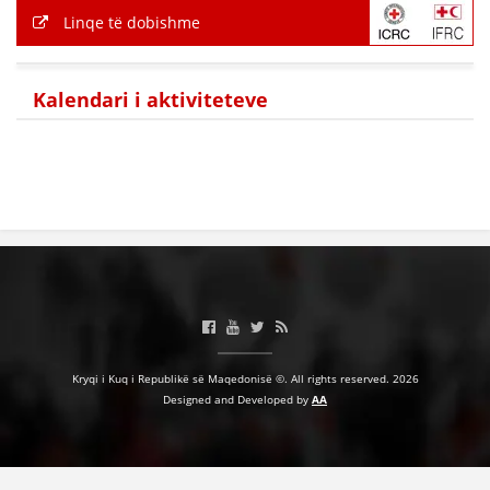
Linqe të dobishme
Kalendari i aktiviteteve
Kryqi i Kuq i Republikë së Maqedonisë ©. All rights reserved. 2026
Designed and Developed by
AA