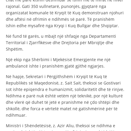
rajonal. Gati 350 vullnetarë, punonjës, gjyqtarë nga
DREJTA NDERKOMBETARE HUMANITARE
organizatat komunale të Kryqit të Kuq demonstruan njohuri
dhe aftësi në ofrimin e ndihmës së parë. Të pranishëm
PROMOVIMI I VLERAVE HUMANE
ishin edhe mysafirë nga Kryqi i Kuq Bullgar dhe Shqiptar.
PËRDORIMIN DHE MBROJTJEN E STEMËS
Në fund të garës, u mbajt një shfaqje nga Departamenti
SOCIALO-HUMANITARE
Territorial i Zjarrfikësve dhe Drejtoria për Mbrojtje dhe
Shpëtim.
SI TË JEPNI DONACIONE
Një ekip nga Shërbimi i Mjekësisë Emergjente me një
PËRGATITSHMËRI DHE VEPRIM GJATË KATASTROFAVE
ambulancë ishte i pranishëm gjatë gjithë ngjarjes.
EKIPE PËRGJIGJE DISASTER
Në hapje, Sekretari i Përgjithshëm i Kryqit të Kuq të
Republikës së Maqedonisë, z. Sait Sait, theksoi se Gostivari
STACIONIN E UJIT SHPËTIMIT – VODNO
sot ishte epiqendra e humanizmit, solidaritetit dhe të rinjve.
Ndihma e parë nuk është vetëm një teknikë, por një kulturë
EOK E CK
dhe vlerë që duhet të jetë e pranishme në çdo shtëpi dhe
PROJEKTE
shkollë, dhe forca e vërtetë matet në gatishmërinë për të
ndihmuar.
MARRDHËNJE ME PUBLIKUN
Ministri i Shëndetësisë, z. Azir Aliu, theksoi se ndihma e
HULUMTIMI I OPINIONIT PUBLIK