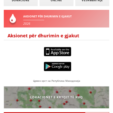
DONACIONE
ONLINE
VESHMBATHJE
AKSIONET PËR DHURIMIN E GJAKUT
2026
Aksionet për dhurimin e gjakut
Црвен крст на Република Македонија
LOKACIONET E KRYQIT TË KUQ