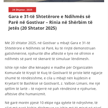
STRUKTURA E ORGANIZATËS
24 Dhjetor, 2025
KONTAKT INFORMACIONE
Gara e 31-të Shtetërore e Ndihmës së
Parë në Gostivar – Rinia në Shërbim të
Jetës (20 Shtator 2025)
LIGJI I KRYQIT TË KUQ
STATUTI I KRYQIT TË KUQ
Më 20 shtator 2025, në Gostivar u mbajt Gara e 31-të
Shtetërore e Ndihmës së Parë, ku të rinjtë demonstruan
gatishmërinë, njohuritë dhe aftësitë e tyre në ofrimin e
ndihmës së parë në skenarë të simuluar lëndimesh.
Ishte një nder dhe kënaqësi e madhe për Organizatën
ORGANIZIMI DHE ZHVILLIMI
Komunale të Kryqit të Kuq të Gostivarit të priste këtë ngjarje
shumë të rëndësishme, e cila u mbajt nën kujdesin e
BORDI DREJTUES
Kryetarit të Bashkisë së Gostivarit, z. Valbon Limani, me një
KUVENDI
qëllim të lartë – të nxjerrë në pah rëndësinë e njohurive,
aftësive dhe humanizmit.
NIVELI I STRUKTURËS ORGANIZATIVE
Në garë morën pjesë 10 ekipe nga qytete të ndryshme, të
DISEMINIMI
cilat më parë kishin dëshmuar se ishin më të mirat në nivel