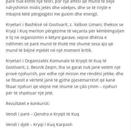
parë nuk është një teori, por një aftësi që mund të bëjë
ndryshimin midis jetës dhe vdekjes, dhe se të rinjtë e
BASHKËPUNIM NDËRKOMBËTAR
mbajnë këtë përgjegjësi me guxim dhe energji.
MARRËVESHJE
Kryetari i Bashkisë së Gostivarit, z. Valbon Limani, theksoi se
Kryqi i Kuq meriton përgëzime të veçanta për këmbënguljen
PROJEKTE
e tij në organizimin e këtyre garave, sepse dhënia e
SHËRBIMI PËR KËRKIM
ndihmës së parë mund të thotë më shumë sesa ajo që
mund të bëjnë mjekët në një moment kritik.
VEPRIMTARI SHËNDETËSORE PREVENTIVE
Kryetari i Organizatës Komunale të Kryqit të Kuq të
NDIHMA E PARË
Gostivarit, z. Besnik Zeqiri, tha se garat nuk janë vetëm një
provë njohurish, por edhe një mision me rëndësi jetike, dhe
DHURIMI I GJAKUT
se fituesit e vërtetë janë të gjithë pjesëmarrësit që kanë
fituar njohuri që vlejnë më shumë se çdo çmim – njohuri
MENAXHIM ME VULLNETARË
për të shpëtuar një jetë.
Rezultatet e konkursit:
KUSH JEMI NE
Vendi i parë – Qendra e Kryqit të Kuq
VEPRIMTARI
Vendi i dytë – Kryqi i Kuq Karposh