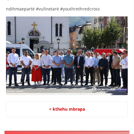
ndihmaepartë #vullnetarë #youthrethredcross
< kthehu mbrapa